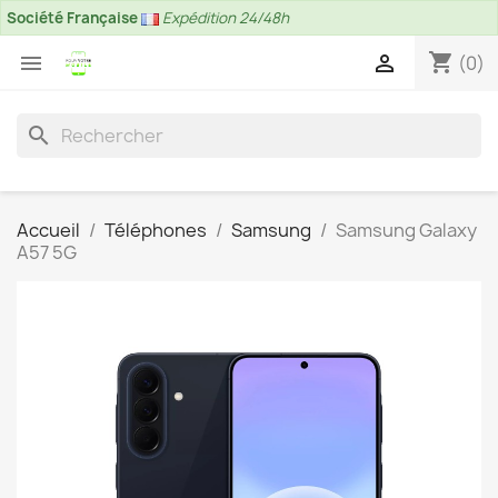
Société Française
Expédition 24/48h
shopping_cart


(0)
search
Accueil
Téléphones
Samsung
Samsung Galaxy
A57 5G