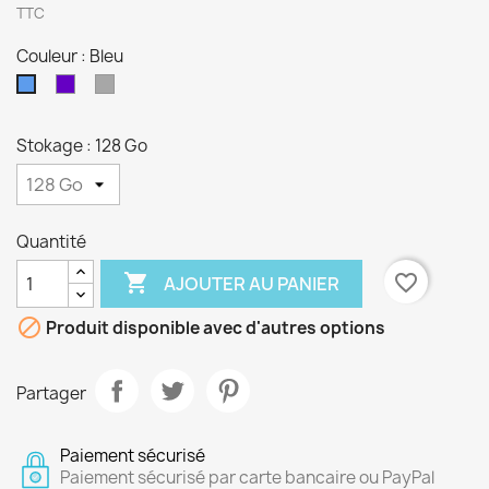
TTC
Couleur : Bleu
Violet
Gris
Bleu
Stokage : 128 Go
Quantité

favorite_border
AJOUTER AU PANIER

Produit disponible avec d'autres options
Partager
Paiement sécurisé
Paiement sécurisé par carte bancaire ou PayPal