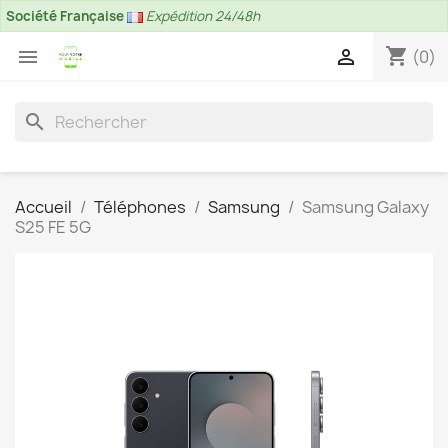
Société Française
Expédition 24/48h
shopping_cart


(0)
search
Accueil
Téléphones
Samsung
Samsung Galaxy
S25 FE 5G