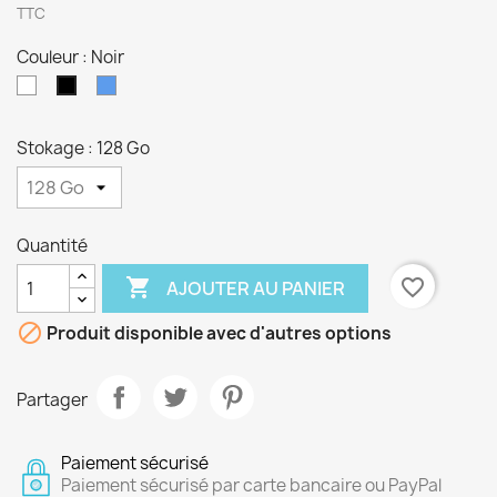
TTC
Couleur : Noir
Blanc
Bleu
Noir
Stokage : 128 Go
Quantité

favorite_border
AJOUTER AU PANIER

Produit disponible avec d'autres options
Partager
Paiement sécurisé
Paiement sécurisé par carte bancaire ou PayPal