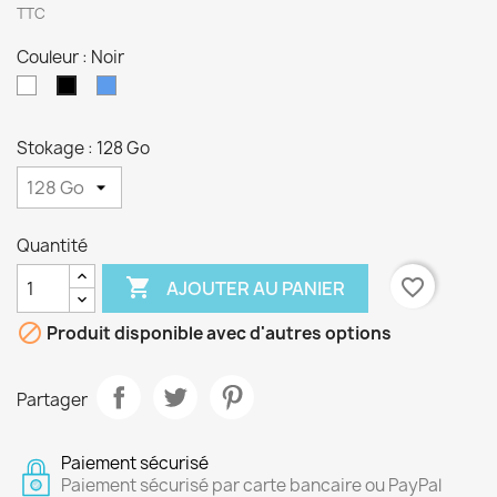
TTC
Couleur : Noir
Blanc
Bleu
Noir
Stokage : 128 Go
Quantité

favorite_border
AJOUTER AU PANIER

Produit disponible avec d'autres options
Partager
Paiement sécurisé
Paiement sécurisé par carte bancaire ou PayPal