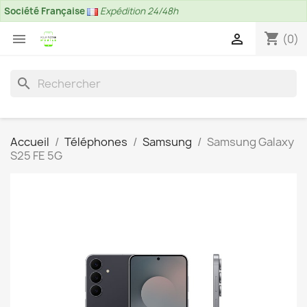
Société Française
Expédition 24/48h
shopping_cart


(0)
search
Accueil
Téléphones
Samsung
Samsung Galaxy
S25 FE 5G