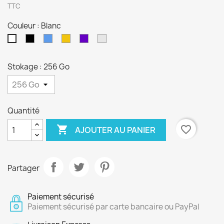
TTC
Couleur : Blanc
Noir
Bleu
Or
Violet
Argent
Blanc
Stokage : 256 Go
Quantité

favorite_border
AJOUTER AU PANIER
Partager
Paiement sécurisé
Paiement sécurisé par carte bancaire ou PayPal