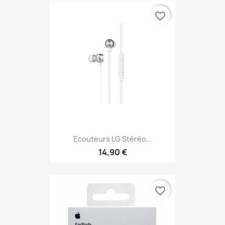
favorite_border
Ecouteurs LG Stéréo...
14,90 €
favorite_border