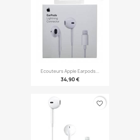
Ecouteurs Apple Earpods...
34,90 €
favorite_border