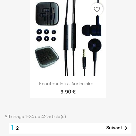
favorite_border
Ecouteur Intra-Auriculaire...
9,90 €
Affichage 1-24 de 42 article(s)
1

Suivant
2