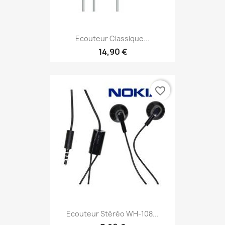
Ecouteur Classique...
14,90 €
favorite_border
Ecouteur Stéréo WH-108...