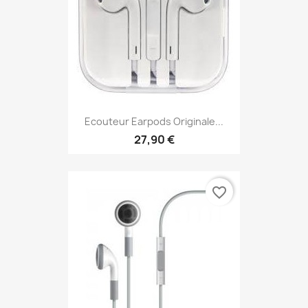
Ecouteur Earpods Originale...
27,90 €
favorite_border