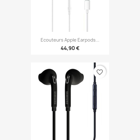
Ecouteurs Apple Earpods...
44,90 €
favorite_border