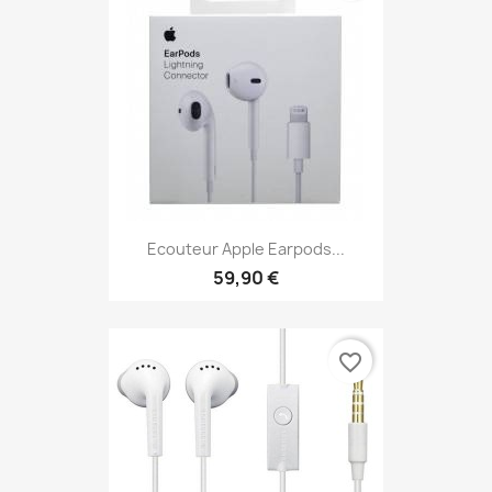
Ecouteur Apple Earpods...
59,90 €
favorite_border