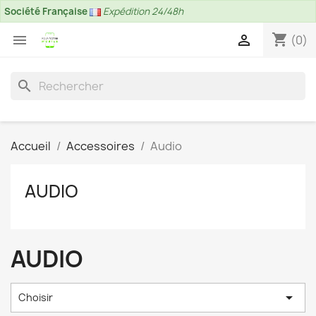
Société Française
Expédition 24/48h
shopping_cart


(0)
search
Accueil
Accessoires
Audio
AUDIO
AUDIO

Choisir