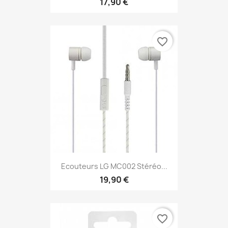
17,90 €
favorite_border
Ecouteurs LG MC002 Stéréo...
19,90 €
favorite_border