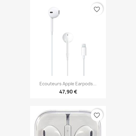
favorite_border
Ecouteurs Apple Earpods...
47,90 €
favorite_border