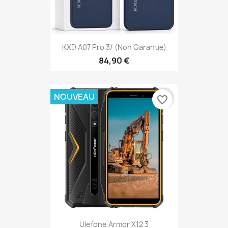
KXD A07 Pro 3/ (Non Garantie)
84,90 €
NOUVEAU
favorite_border
Ulefone Armor X12 3