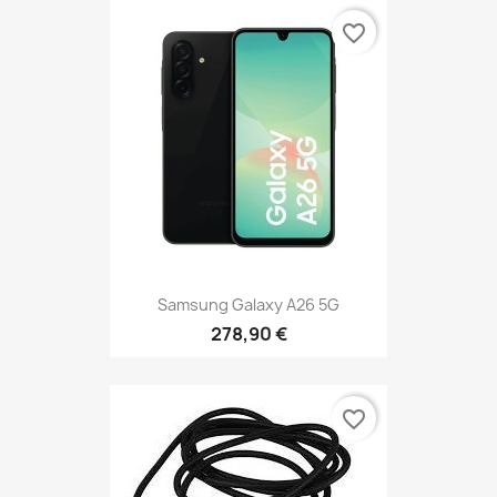
favorite_border
Samsung Galaxy A26 5G
278,90 €
favorite_border