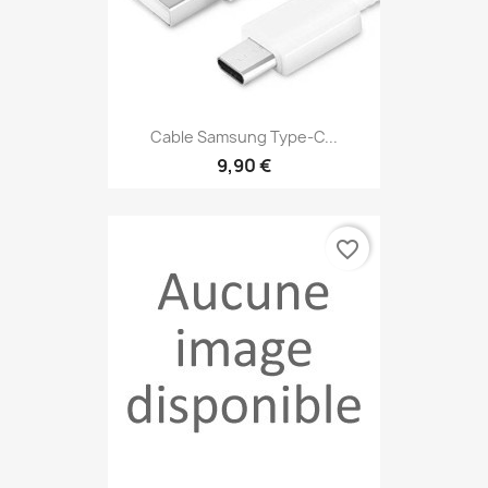
Cable Samsung Type-C...
9,90 €
favorite_border