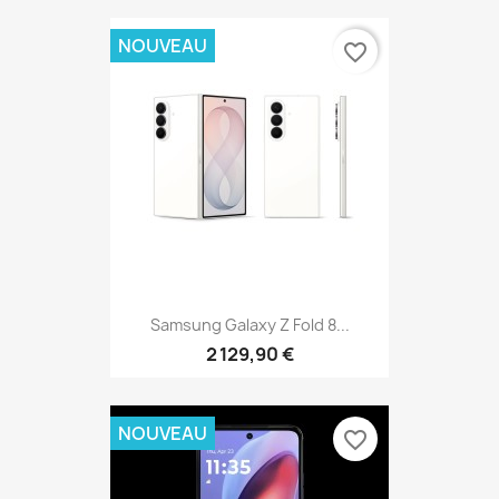
NOUVEAU
favorite_border
Samsung Galaxy Z Fold 8...
2 129,90 €
NOUVEAU
favorite_border