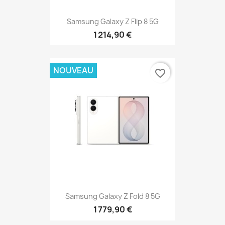
Samsung Galaxy Z Flip 8 5G
1 214,90 €
NOUVEAU
favorite_border
Samsung Galaxy Z Fold 8 5G
1 779,90 €