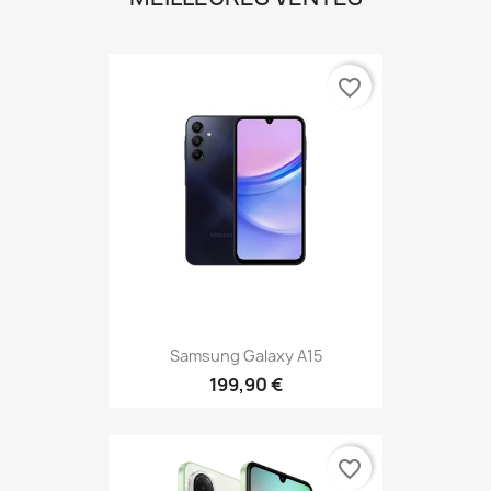
favorite_border
Samsung Galaxy A15
199,90 €
favorite_border