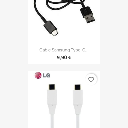
Cable Samsung Type-C...
9,90 €
favorite_border