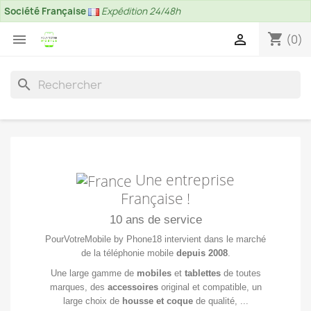
Société Française
Expédition 24/48h
shopping_cart


(0)
search
Une entreprise
Française !
10 ans de service
PourVotreMobile by Phone18 intervient dans le marché
de la téléphonie mobile
depuis 2008
.
Une large gamme de
mobiles
et
tablettes
de toutes
marques, des
accessoires
original et compatible, un
large choix de
housse et coque
de qualité, ...