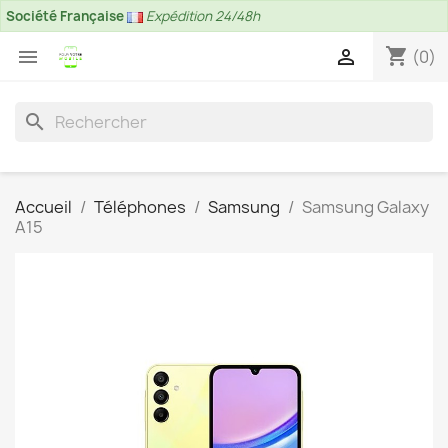
Société Française
Expédition 24/48h
shopping_cart


(0)
search
Accueil
Téléphones
Samsung
Samsung Galaxy
A15