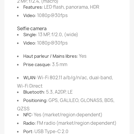
2 MP, f/2.4, (macro)
LED flash, panorama, HDR
Features:
1080p@30fps
Video:
Selfie camera
13 MP, f/2.0, (wide)
Single:
1080p@30fps
Video:
Yes
Haut parleur / Mains libres:
3.5 mm
Prise casque:
Wi-Fi 802.11 a/b/g/n/ac, dual-band,
WLAN:
Wi-Fi Direct
5.3, A2DP, LE
Bluetooth:
GPS, GALILEO, GLONASS, BDS,
Positioning:
QZSS
Yes (market/region dependent)
NFC:
FM radio (market/region dependent)
Radio:
USB Type-C 2.0
Port: