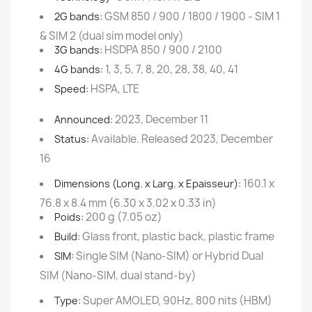
GSM 850 / 900 / 1800 / 1900 - SIM 1
2G bands:
& SIM 2 (dual sim model only)
HSDPA 850 / 900 / 2100
3G bands:
1, 3, 5, 7, 8, 20, 28, 38, 40, 41
4G bands:
HSPA, LTE
Speed:
2023, December 11
Announced:
Available. Released 2023, December
Status:
16
160.1 x
Dimensions (Long. x Larg. x Epaisseur):
76.8 x 8.4 mm (6.30 x 3.02 x 0.33 in)
200 g (7.05 oz)
Poids:
Glass front, plastic back, plastic frame
Build:
Single SIM (Nano-SIM) or Hybrid Dual
SIM:
SIM (Nano-SIM, dual stand-by)
Super AMOLED, 90Hz, 800 nits (HBM)
Type: