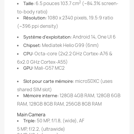
2
6.5 pouces
103.7 cm
(~84.3% screen-
Taille:
to-body ratio)
1080 x 2340 pixels, 19.5:9 ratio
Résolution:
(~396 ppi density)
Android 14, One UI 6
Système d'exploitation:
Mediatek Helio G99 (6nm)
Chipset:
Octa-core (2x2.2 GHz Cortex-A76 &
CPU:
6x2.0 GHz Cortex-A55)
Mali-G57 MC2
GPU:
microSDXC (uses
Slot pour carte mémoire:
shared SIM slot)
128GB 4GB RAM, 128GB 6GB
Mémoire interne:
RAM, 128GB 8GB RAM, 256GB 8GB RAM
Main Camera
50 MP, f/1.8, (wide), AF
Triple:
5 MP, f/2.2, (ultrawide)