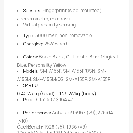
Fingerprint (side-mounted),
Sensors:
accelerometer, compass
Virtual proximity sensing
5000 mAh, non-removable
Type:
25W wired
Charging:
Brave Black, Optimistic Blue, Magical
Colors:
Blue, Personality Yellow
SM-A155F, SM-A155F/DSN, SM-
Models:
A155M, SM-A155M/DS, SM-A155P, SM-A155R
SAR EU
0.42 W/kg (head) 1.29 W/kg (body)
€ 151.50 / $ 164.47
Price:
AnTuTu: 316967 (v9), 375314
Performance:
(v10)
GeekBench: 1928 (v5), 1936 (v6)
3DMark Wild life: 1231 (offscreen 1440p)