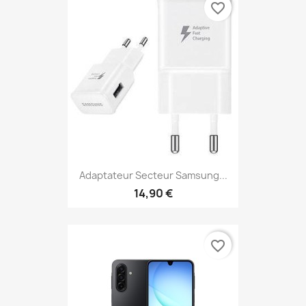
favorite_border
Adaptateur Secteur Samsung...
14,90 €
favorite_border