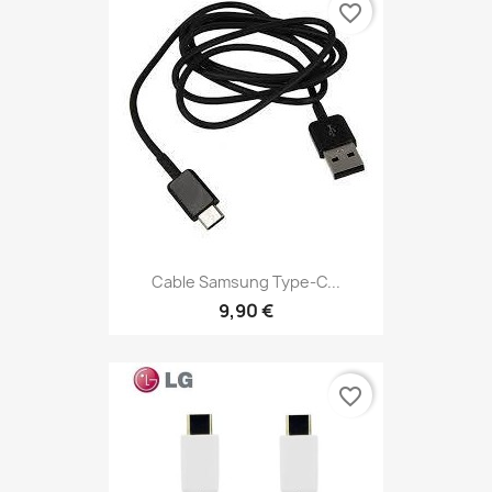
favorite_border
Cable Samsung Type-C...
9,90 €
favorite_border