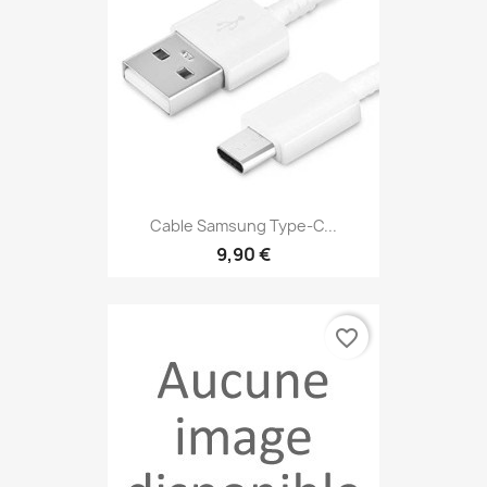
Cable Samsung Type-C...
9,90 €
favorite_border