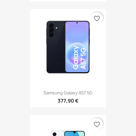
favorite_border
Samsung Galaxy A57 5G
377,90 €
favorite_border