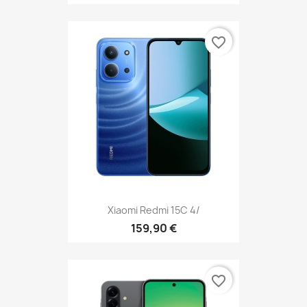
favorite_border
Xiaomi Redmi 15C 4/
159,90 €
favorite_border