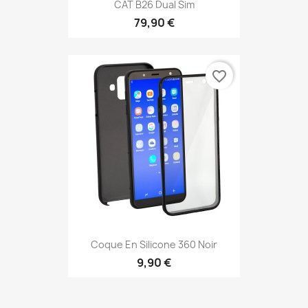
CAT B26 Dual Sim
79,90 €
favorite_border
Coque En Silicone 360 Noir
9,90 €