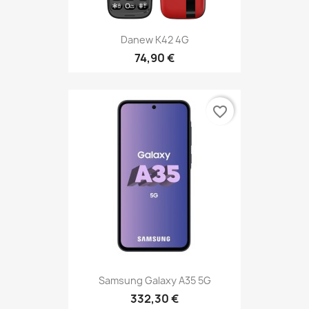
Danew K42 4G
74,90 €
favorite_border
Samsung Galaxy A35 5G
332,30 €