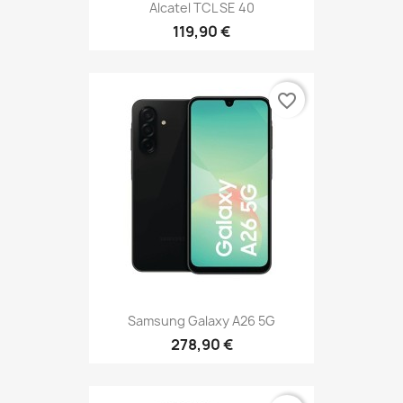
Alcatel TCL SE 40
119,90 €
favorite_border
Samsung Galaxy A26 5G
278,90 €