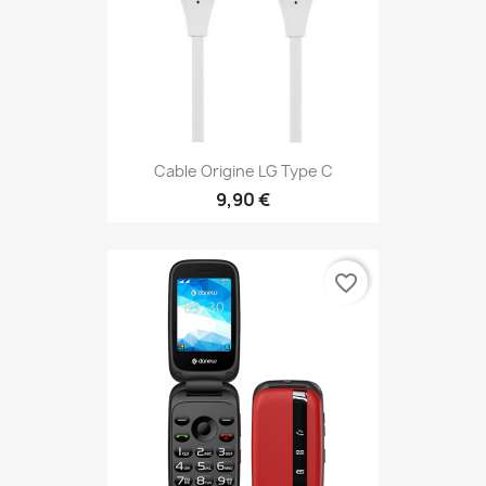
Cable Origine LG Type C
9,90 €
favorite_border