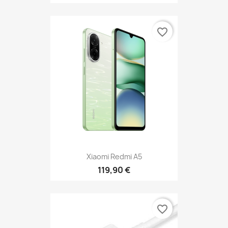
favorite_border
Xiaomi Redmi A5
119,90 €
favorite_border